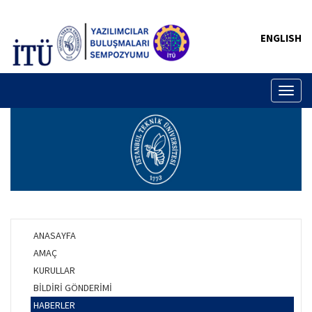
ENGLISH
Toggl
naviga
ANASAYFA
AMAÇ
KURULLAR
BİLDİRİ GÖNDERİMİ
HABERLER