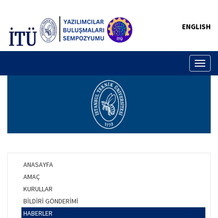
ENGLISH
Toggl
naviga
ANASAYFA
AMAÇ
KURULLAR
BİLDİRİ GÖNDERİMİ
HABERLER